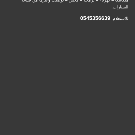
ميكانيكا – كهرباء – برمجة – فحص – توضيب وغيرها من صيانة
السيارات.
0545356639
للاستعلام: