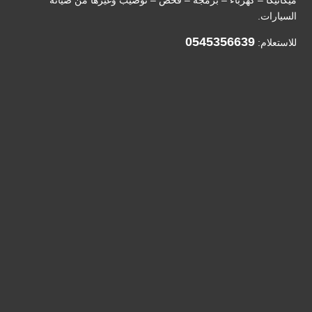
ميكانيكا – كهرباء – برمجة – فحص – توضيب وغيرها من صيانة
السيارات.
0545356639
للاستعلام: