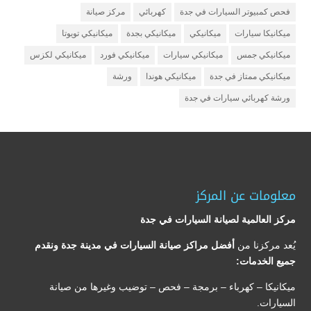
فحص كمبيوتر السيارات في جدة
كهربائي
مركز صيانة
ميكانيكا سيارات
ميكانيكي
ميكانيكي بجدة
ميكانيكي تويوتا
ميكانيكي جمس
ميكانيكي سيارات
ميكانيكي فورد
ميكانيكي لكزس
ميكانيكي ممتاز في جدة
ميكانيكي هوندا
ورشة
ورشة كهربائي سيارات في جدة
معلومات عن المركز
مركز العالمية لصيانة السيارات في جدة
يُعد مركزنا من
أفضل مراكز صيانة السيارات في مدينة جدة ونقدم
جميع الخدمات:
ميكانيكا – كهرباء – برمجة – فحص – توضيب وغيرها من صيانة
السيارات.