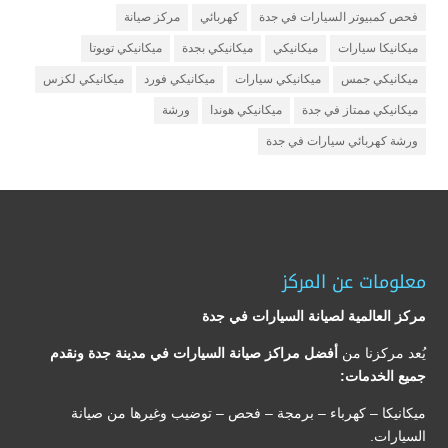
فحص كمبيوتر السيارات في جدة
كهربائي
مركز صيانة
ميكانيكا سيارات
ميكانيكي
ميكانيكي بجدة
ميكانيكي تويوتا
ميكانيكي جمس
ميكانيكي سيارات
ميكانيكي فورد
ميكانيكي لكزس
ميكانيكي ممتاز في جدة
ميكانيكي هوندا
ورشة
ورشة كهربائي سيارات في جدة
معلومات عن المركز
مركز العالمية لصيانة السيارات في جدة
يُعد مركزنا من
أفضل مراكز صيانة السيارات في مدينة جدة ونقدم
جميع الخدمات:
ميكانيكا – كهرباء – برمجة – فحص – توضيب وغيرها من صيانة
السيارات.