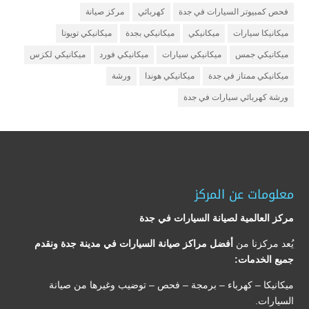
فحص كمبيوتر السيارات في جدة
كهربائي
مركز صيانة
ميكانيكا سيارات
ميكانيكي
ميكانيكي بجدة
ميكانيكي تويوتا
ميكانيكي جمس
ميكانيكي سيارات
ميكانيكي فورد
ميكانيكي لكزس
ميكانيكي ممتاز في جدة
ميكانيكي هوندا
ورشة
ورشة كهربائي سيارات في جدة
معلومات عن المركز
مركز العالمية لصيانة السيارات في جدة
يُعد مركزنا من
أفضل مراكز صيانة السيارات في مدينة جدة ونقدم
جميع الخدمات:
ميكانيكا – كهرباء – برمجة – فحص – توضيب وغيرها من صيانة
السيارات.