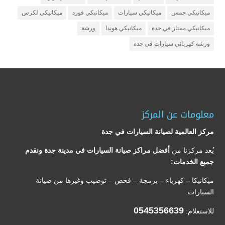
ميكانيكي جمس
ميكانيكي سيارات
ميكانيكي فورد
ميكانيكي لكزس
ميكانيكي ممتاز في جدة
ميكانيكي هوندا
ورشة
ورشة كهربائي سيارات في جدة
معلومات عن المركز
مركز العالمية لصيانة السيارات في جدة
يُعد مركزنا من
أفضل مراكز صيانة السيارات في مدينة جدة ونقدم
جميع الخدمات:
ميكانيكا – كهرباء – برمجة – فحص – توضيب وغيرها من صيانة
السيارات.
0545356639
للاستعلام: