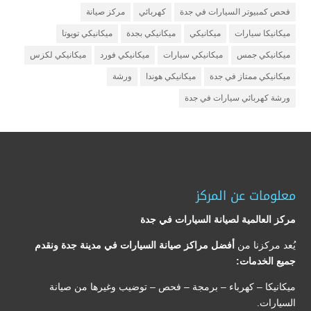
فحص كمبيوتر السيارات في جدة
كهربائي
مركز صيانة
ميكانيكا سيارات
ميكانيكي
ميكانيكي بجدة
ميكانيكي تويوتا
ميكانيكي جمس
ميكانيكي سيارات
ميكانيكي فورد
ميكانيكي لكزس
ميكانيكي ممتاز في جدة
ميكانيكي هوندا
ورشة
ورشة كهربائي سيارات في جدة
معلومات عن المركز
مركز العالمية لصيانة السيارات في جدة
يُعد مركزنا من
أفضل مراكز صيانة السيارات في مدينة جدة ونقدم
جميع الخدمات:
ميكانيكا – كهرباء – برمجة – فحص – توضيب وغيرها من صيانة
السيارات.