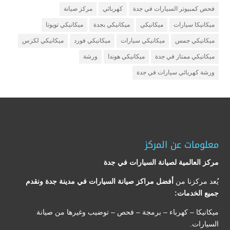
فحص كمبيوتر السيارات في جدة
كهربائي
مركز صيانة
ميكانيكا سيارات
ميكانيكي
ميكانيكي بجدة
ميكانيكي تويوتا
ميكانيكي جمس
ميكانيكي سيارات
ميكانيكي فورد
ميكانيكي لكزس
ميكانيكي ممتاز في جدة
ميكانيكي هوندا
ورشة
ورشة كهربائي سيارات في جدة
معلومات عن المركز
مركز العالمية لصيانة السيارات في جدة
يُعد مركزنا من
أفضل مراكز صيانة السيارات في مدينة جدة ونقدم
جميع الخدمات:
ميكانيكا – كهرباء – برمجة – فحص – توضيب وغيرها من صيانة
السيارات.