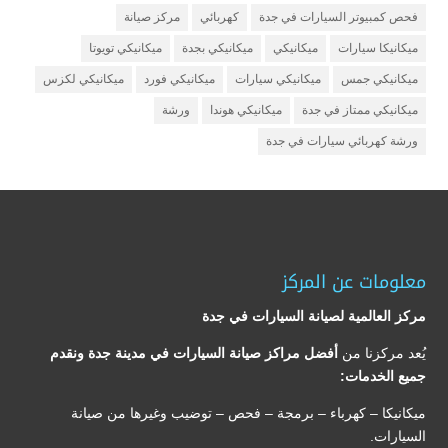
فحص كمبيوتر السيارات في جدة
كهربائي
مركز صيانة
ميكانيكا سيارات
ميكانيكي
ميكانيكي بجدة
ميكانيكي تويوتا
ميكانيكي جمس
ميكانيكي سيارات
ميكانيكي فورد
ميكانيكي لكزس
ميكانيكي ممتاز في جدة
ميكانيكي هوندا
ورشة
ورشة كهربائي سيارات في جدة
معلومات عن المركز
مركز العالمية لصيانة السيارات في جدة
يُعد مركزنا من
أفضل مراكز صيانة السيارات في مدينة جدة ونقدم
جميع الخدمات:
ميكانيكا – كهرباء – برمجة – فحص – توضيب وغيرها من صيانة
السيارات.