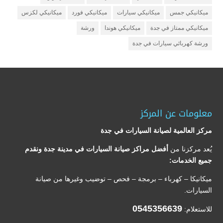
ميكانيكي جمس
ميكانيكي سيارات
ميكانيكي فورد
ميكانيكي لكزس
ميكانيكي ممتاز في جدة
ميكانيكي هوندا
ورشة
ورشة كهربائي سيارات في جدة
معلومات عن المركز
مركز العالمية لصيانة السيارات في جدة
يُعد مركزنا من
أفضل مراكز صيانة السيارات في مدينة جدة ونقدم
جميع الخدمات:
ميكانيكا – كهرباء – برمجة – فحص – توضيب وغيرها من صيانة
السيارات.
0545356639
للاستعلام: