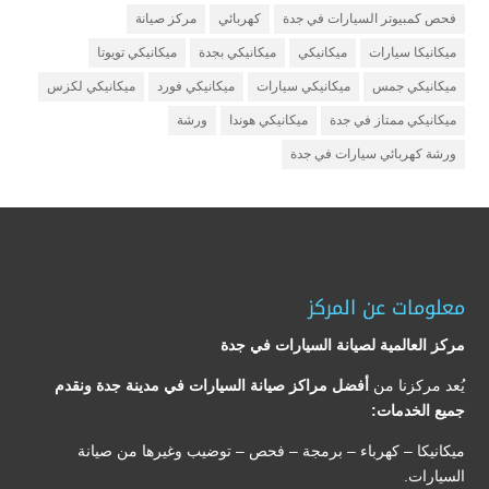
فحص كمبيوتر السيارات في جدة
كهربائي
مركز صيانة
ميكانيكا سيارات
ميكانيكي
ميكانيكي بجدة
ميكانيكي تويوتا
ميكانيكي جمس
ميكانيكي سيارات
ميكانيكي فورد
ميكانيكي لكزس
ميكانيكي ممتاز في جدة
ميكانيكي هوندا
ورشة
ورشة كهربائي سيارات في جدة
معلومات عن المركز
مركز العالمية لصيانة السيارات في جدة
يُعد مركزنا من
أفضل مراكز صيانة السيارات في مدينة جدة ونقدم
جميع الخدمات:
ميكانيكا – كهرباء – برمجة – فحص – توضيب وغيرها من صيانة
السيارات.