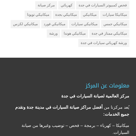
فحص كمبيوتر السيارات في جدة
كهربائي
مركز صيانة
ميكانيكا سيارات
ميكانيكي
ميكانيكي بجدة
ميكانيكي تويوتا
ميكانيكي جمس
ميكانيكي سيارات
ميكانيكي فورد
ميكانيكي لكزس
ميكانيكي ممتاز في جدة
ميكانيكي هوندا
ورشة
ورشة كهربائي سيارات في جدة
معلومات عن المركز
مركز العالمية لصيانة السيارات في جدة
يُعد مركزنا من
أفضل مراكز صيانة السيارات في مدينة جدة ونقدم
جميع الخدمات:
ميكانيكا – كهرباء – برمجة – فحص – توضيب وغيرها من صيانة
السيارات.