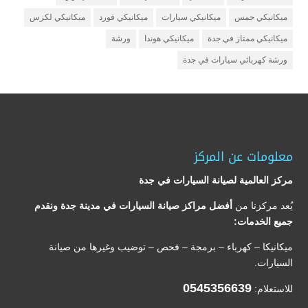
ميكانيكي جمس
ميكانيكي سيارات
ميكانيكي فورد
ميكانيكي لكزس
ميكانيكي ممتاز في جدة
ميكانيكي هوندا
ورشة
ورشة كهربائي سيارات في جدة
معلومات عن المركز
مركز العالمية لصيانة السيارات في جدة
يُعد مركزنا من
أفضل مراكز صيانة السيارات في مدينة جدة ونقدم
جميع الخدمات:
ميكانيكا – كهرباء – برمجة – فحص – توضيب وغيرها من صيانة
السيارات.
0545356639
للاستعلام: