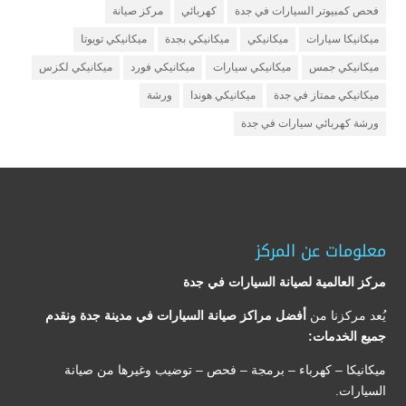
فحص كمبيوتر السيارات في جدة
كهربائي
مركز صيانة
ميكانيكا سيارات
ميكانيكي
ميكانيكي بجدة
ميكانيكي تويوتا
ميكانيكي جمس
ميكانيكي سيارات
ميكانيكي فورد
ميكانيكي لكزس
ميكانيكي ممتاز في جدة
ميكانيكي هوندا
ورشة
ورشة كهربائي سيارات في جدة
معلومات عن المركز
مركز العالمية لصيانة السيارات في جدة
يُعد مركزنا من
أفضل مراكز صيانة السيارات في مدينة جدة ونقدم
جميع الخدمات:
ميكانيكا – كهرباء – برمجة – فحص – توضيب وغيرها من صيانة
السيارات.