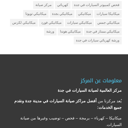
فحص كمبيوتر السيارات في جدة
كهربائي
مركز صيانة
ميكانيكا سيارات
ميكانيكي
ميكانيكي بجدة
ميكانيكي تويوتا
ميكانيكي جمس
ميكانيكي سيارات
ميكانيكي فورد
ميكانيكي لكزس
ميكانيكي ممتاز في جدة
ميكانيكي هوندا
ورشة
ورشة كهربائي سيارات في جدة
معلومات عن المركز
مركز العالمية لصيانة السيارات في جدة
يُعد مركزنا من
أفضل مراكز صيانة السيارات في مدينة جدة ونقدم
جميع الخدمات:
ميكانيكا – كهرباء – برمجة – فحص – توضيب وغيرها من صيانة
السيارات.