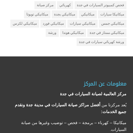
فحص كمبيوتر السيارات في جدة
كهربائي
مركز صيانة
ميكانيكا سيارات
ميكانيكي
ميكانيكي بجدة
ميكانيكي تويوتا
ميكانيكي جمس
ميكانيكي سيارات
ميكانيكي فورد
ميكانيكي لكزس
ميكانيكي ممتاز في جدة
ميكانيكي هوندا
ورشة
ورشة كهربائي سيارات في جدة
معلومات عن المركز
مركز العالمية لصيانة السيارات في جدة
يُعد مركزنا من
أفضل مراكز صيانة السيارات في مدينة جدة ونقدم
جميع الخدمات:
ميكانيكا – كهرباء – برمجة – فحص – توضيب وغيرها من صيانة
السيارات.