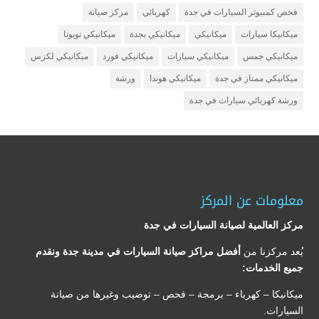
فحص كمبيوتر السيارات في جدة
كهربائي
مركز صيانة
ميكانيكا سيارات
ميكانيكي
ميكانيكي بجدة
ميكانيكي تويوتا
ميكانيكي جمس
ميكانيكي سيارات
ميكانيكي فورد
ميكانيكي لكزس
ميكانيكي ممتاز في جدة
ميكانيكي هوندا
ورشة
ورشة كهربائي سيارات في جدة
معلومات عن المركز
مركز العالمية لصيانة السيارات في جدة
يُعد مركزنا من
أفضل مراكز صيانة السيارات في مدينة جدة ونقدم
جميع الخدمات:
ميكانيكا – كهرباء – برمجة – فحص – توضيب وغيرها من صيانة
السيارات.