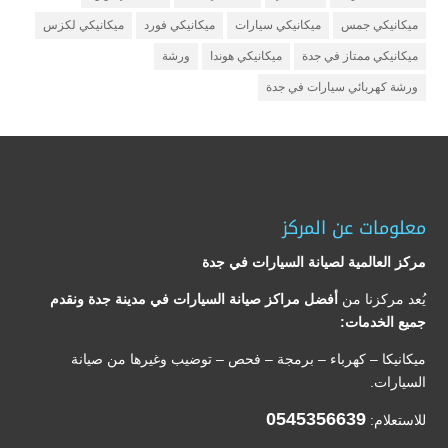
ميكانيكي جمس
ميكانيكي سيارات
ميكانيكي فورد
ميكانيكي لكزس
ميكانيكي ممتاز في جدة
ميكانيكي هوندا
ورشة
ورشة كهربائي سيارات في جدة
معلومات عن المركز
مركز العالمية لصيانة السيارات في جدة
يُعد مركزنا من
أفضل مراكز صيانة السيارات في مدينة جدة ونقدم
جميع الخدمات:
ميكانيكا – كهرباء – برمجة – فحص – توضيب وغيرها من صيانة
السيارات.
0545356639
للاستعلام: