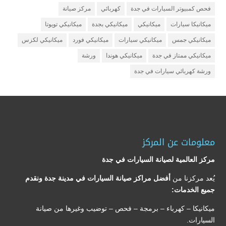
فحص كمبيوتر السيارات في جدة
كهربائي
مركز صيانة
ميكانيكا سيارات
ميكانيكي
ميكانيكي بجدة
ميكانيكي تويوتا
ميكانيكي جمس
ميكانيكي سيارات
ميكانيكي فورد
ميكانيكي لكزس
ميكانيكي ممتاز في جدة
ميكانيكي هوندا
ورشة
ورشة كهربائي سيارات في جدة
معلومات عن المركز
مركز العالمية لصيانة السيارات في جدة
يُعد مركزنا من
أفضل مراكز صيانة السيارات في مدينة جدة ونقدم
جميع الخدمات:
ميكانيكا – كهرباء – برمجة – فحص – توضيب وغيرها من صيانة
السيارات.