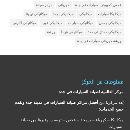
فحص كمبيوتر السيارات في جدة
كهربائي
مركز صيانة
ميكانيكا سيارات
ميكانيكي
ميكانيكي بجدة
ميكانيكي تويوتا
ميكانيكي جمس
ميكانيكي سيارات
ميكانيكي فورد
ميكانيكي لكزس
ميكانيكي ممتاز في جدة
ميكانيكي هوندا
ورشة
ورشة كهربائي سيارات في جدة
معلومات عن المركز
مركز العالمية لصيانة السيارات في جدة
يُعد مركزنا من
أفضل مراكز صيانة السيارات في مدينة جدة ونقدم
جميع الخدمات:
ميكانيكا – كهرباء – برمجة – فحص – توضيب وغيرها من صيانة
السيارات.