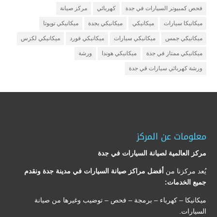
فحص كمبيوتر السيارات في جدة
كهربائي
مركز صيانة
ميكانيكا سيارات
ميكانيكي
ميكانيكي بجدة
ميكانيكي تويوتا
ميكانيكي جمس
ميكانيكي سيارات
ميكانيكي فورد
ميكانيكي لكزس
ميكانيكي ممتاز في جدة
ميكانيكي هوندا
ورشة
ورشة كهربائي سيارات في جدة
معلومات عن المركز
مركز العالمية لصيانة السيارات في جدة
يُعد مركزنا من
أفضل مراكز صيانة السيارات في مدينة جدة ونقدم
جميع الخدمات:
ميكانيكا – كهرباء – برمجة – فحص – توضيب وغيرها من صيانة
السيارات.