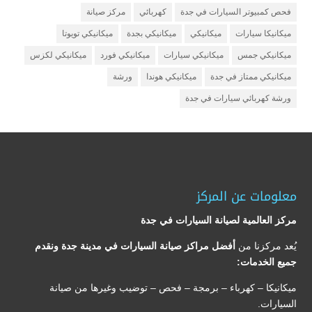
فحص كمبيوتر السيارات في جدة
كهربائي
مركز صيانة
ميكانيكا سيارات
ميكانيكي
ميكانيكي بجدة
ميكانيكي تويوتا
ميكانيكي جمس
ميكانيكي سيارات
ميكانيكي فورد
ميكانيكي لكزس
ميكانيكي ممتاز في جدة
ميكانيكي هوندا
ورشة
ورشة كهربائي سيارات في جدة
معلومات عن المركز
مركز العالمية لصيانة السيارات في جدة
يُعد مركزنا من
أفضل مراكز صيانة السيارات في مدينة جدة ونقدم
جميع الخدمات:
ميكانيكا – كهرباء – برمجة – فحص – توضيب وغيرها من صيانة
السيارات.