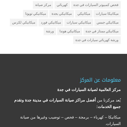
فحص كمبيوتر السيارات في جدة
كهربائي
مركز صيانة
ميكانيكا سيارات
ميكانيكي
ميكانيكي بجدة
ميكانيكي تويوتا
ميكانيكي جمس
ميكانيكي سيارات
ميكانيكي فورد
ميكانيكي لكزس
ميكانيكي ممتاز في جدة
ميكانيكي هوندا
ورشة
ورشة كهربائي سيارات في جدة
معلومات عن المركز
مركز العالمية لصيانة السيارات في جدة
يُعد مركزنا من
أفضل مراكز صيانة السيارات في مدينة جدة ونقدم
جميع الخدمات:
ميكانيكا – كهرباء – برمجة – فحص – توضيب وغيرها من صيانة
السيارات.