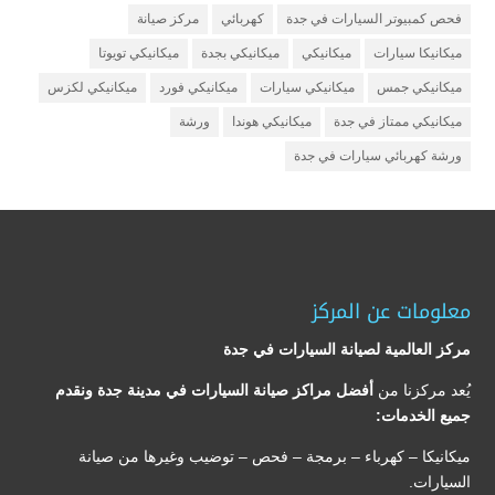
فحص كمبيوتر السيارات في جدة
كهربائي
مركز صيانة
ميكانيكا سيارات
ميكانيكي
ميكانيكي بجدة
ميكانيكي تويوتا
ميكانيكي جمس
ميكانيكي سيارات
ميكانيكي فورد
ميكانيكي لكزس
ميكانيكي ممتاز في جدة
ميكانيكي هوندا
ورشة
ورشة كهربائي سيارات في جدة
معلومات عن المركز
مركز العالمية لصيانة السيارات في جدة
يُعد مركزنا من
أفضل مراكز صيانة السيارات في مدينة جدة ونقدم
جميع الخدمات:
ميكانيكا – كهرباء – برمجة – فحص – توضيب وغيرها من صيانة
السيارات.