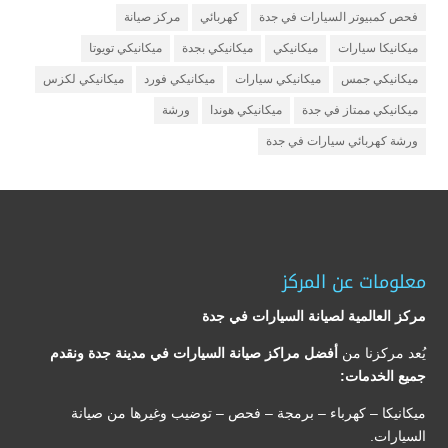
فحص كمبيوتر السيارات في جدة
كهربائي
مركز صيانة
ميكانيكا سيارات
ميكانيكي
ميكانيكي بجدة
ميكانيكي تويوتا
ميكانيكي جمس
ميكانيكي سيارات
ميكانيكي فورد
ميكانيكي لكزس
ميكانيكي ممتاز في جدة
ميكانيكي هوندا
ورشة
ورشة كهربائي سيارات في جدة
معلومات عن المركز
مركز العالمية لصيانة السيارات في جدة
يُعد مركزنا من
أفضل مراكز صيانة السيارات في مدينة جدة ونقدم
جميع الخدمات:
ميكانيكا – كهرباء – برمجة – فحص – توضيب وغيرها من صيانة
السيارات.