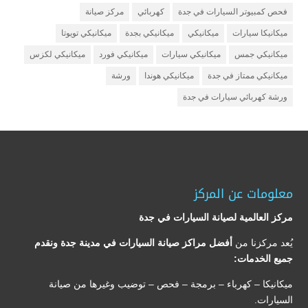
فحص كمبيوتر السيارات في جدة
كهربائي
مركز صيانة
ميكانيكا سيارات
ميكانيكي
ميكانيكي بجدة
ميكانيكي تويوتا
ميكانيكي جمس
ميكانيكي سيارات
ميكانيكي فورد
ميكانيكي لكزس
ميكانيكي ممتاز في جدة
ميكانيكي هوندا
ورشة
ورشة كهربائي سيارات في جدة
معلومات عن المركز
مركز العالمية لصيانة السيارات في جدة
يُعد مركزنا من
أفضل مراكز صيانة السيارات في مدينة جدة ونقدم
جميع الخدمات:
ميكانيكا – كهرباء – برمجة – فحص – توضيب وغيرها من صيانة
السيارات.