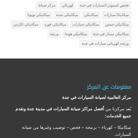
فحص كمبيوتر السيارات في جدة
كهربائي
مركز صيانة
ميكانيكا سيارات
ميكانيكي
ميكانيكي بجدة
ميكانيكي تويوتا
ميكانيكي جمس
ميكانيكي سيارات
ميكانيكي فورد
ميكانيكي لكزس
ميكانيكي ممتاز في جدة
ميكانيكي هوندا
ورشة
ورشة كهربائي سيارات في جدة
معلومات عن المركز
مركز العالمية لصيانة السيارات في جدة
يُعد مركزنا من
أفضل مراكز صيانة السيارات في مدينة جدة ونقدم
جميع الخدمات:
ميكانيكا – كهرباء – برمجة – فحص – توضيب وغيرها من صيانة
السيارات.