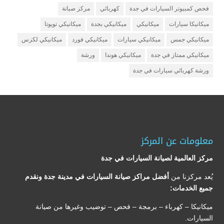
فحص كمبيوتر السيارات في جدة
كهربائي
مركز صيانة
ميكانيكا سيارات
ميكانيكي
ميكانيكي بجدة
ميكانيكي تويوتا
ميكانيكي جمس
ميكانيكي سيارات
ميكانيكي فورد
ميكانيكي لكزس
ميكانيكي ممتاز في جدة
ميكانيكي هوندا
ورشة
ورشة كهربائي سيارات في جدة
معلومات عن المركز
مركز العالمية لصيانة السيارات في جدة
يُعد مركزنا من
أفضل مراكز صيانة السيارات في مدينة جدة ونقدم
جميع الخدمات:
ميكانيكا – كهرباء – برمجة – فحص – توضيب وغيرها من صيانة
السيارات.