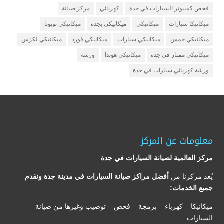
فحص كمبيوتر السيارات في جدة
كهربائي
مركز صيانة
ميكانيكا سيارات
ميكانيكي
ميكانيكي بجدة
ميكانيكي تويوتا
ميكانيكي جمس
ميكانيكي سيارات
ميكانيكي فورد
ميكانيكي لكزس
ميكانيكي ممتاز في جدة
ميكانيكي هوندا
ورشة
ورشة كهربائي سيارات في جدة
معلومات عن المركز
مركز العالمية لصيانة السيارات في جدة
يُعد مركزنا من
أفضل مراكز صيانة السيارات في مدينة جدة ونقدم
جميع الخدمات:
ميكانيكا – كهرباء – برمجة – فحص – توضيب وغيرها من صيانة
السيارات.