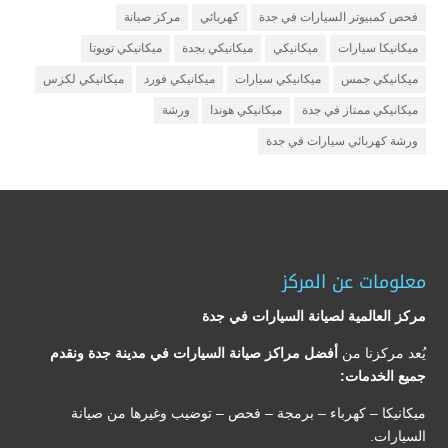
فحص كمبيوتر السيارات في جدة
كهربائي
مركز صيانة
ميكانيكا سيارات
ميكانيكي
ميكانيكي بجدة
ميكانيكي تويوتا
ميكانيكي جمس
ميكانيكي سيارات
ميكانيكي فورد
ميكانيكي لكزس
ميكانيكي ممتاز في جدة
ميكانيكي هوندا
ورشة
ورشة كهربائي سيارات في جدة
معلومات عن المركز
مركز العالمية لصيانة السيارات في جدة
يُعد مركزنا من
أفضل مراكز صيانة السيارات في مدينة جدة ونقدم
جميع الخدمات:
ميكانيكا – كهرباء – برمجة – فحص – توضيب وغيرها من صيانة
السيارات.