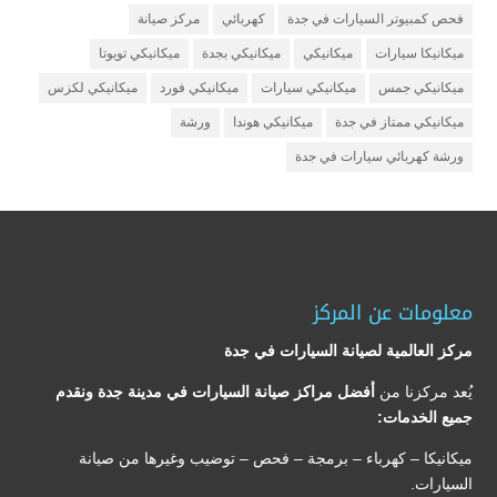
فحص كمبيوتر السيارات في جدة
كهربائي
مركز صيانة
ميكانيكا سيارات
ميكانيكي
ميكانيكي بجدة
ميكانيكي تويوتا
ميكانيكي جمس
ميكانيكي سيارات
ميكانيكي فورد
ميكانيكي لكزس
ميكانيكي ممتاز في جدة
ميكانيكي هوندا
ورشة
ورشة كهربائي سيارات في جدة
معلومات عن المركز
مركز العالمية لصيانة السيارات في جدة
يُعد مركزنا من
أفضل مراكز صيانة السيارات في مدينة جدة ونقدم
جميع الخدمات:
ميكانيكا – كهرباء – برمجة – فحص – توضيب وغيرها من صيانة
السيارات.