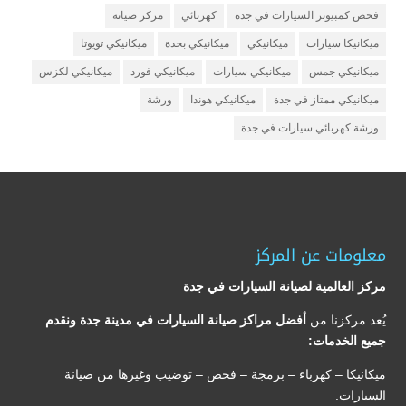
فحص كمبيوتر السيارات في جدة
كهربائي
مركز صيانة
ميكانيكا سيارات
ميكانيكي
ميكانيكي بجدة
ميكانيكي تويوتا
ميكانيكي جمس
ميكانيكي سيارات
ميكانيكي فورد
ميكانيكي لكزس
ميكانيكي ممتاز في جدة
ميكانيكي هوندا
ورشة
ورشة كهربائي سيارات في جدة
معلومات عن المركز
مركز العالمية لصيانة السيارات في جدة
يُعد مركزنا من
أفضل مراكز صيانة السيارات في مدينة جدة ونقدم
جميع الخدمات:
ميكانيكا – كهرباء – برمجة – فحص – توضيب وغيرها من صيانة
السيارات.