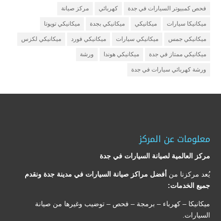
فحص كمبيوتر السيارات في جدة
كهربائي
مركز صيانة
ميكانيكا سيارات
ميكانيكي
ميكانيكي بجدة
ميكانيكي تويوتا
ميكانيكي جمس
ميكانيكي سيارات
ميكانيكي فورد
ميكانيكي لكزس
ميكانيكي ممتاز في جدة
ميكانيكي هوندا
ورشة
ورشة كهربائي سيارات في جدة
معلومات عن المركز
مركز العالمية لصيانة السيارات في جدة
يُعد مركزنا من
أفضل مراكز صيانة السيارات في مدينة جدة ونقدم
جميع الخدمات:
ميكانيكا – كهرباء – برمجة – فحص – توضيب وغيرها من صيانة
السيارات.