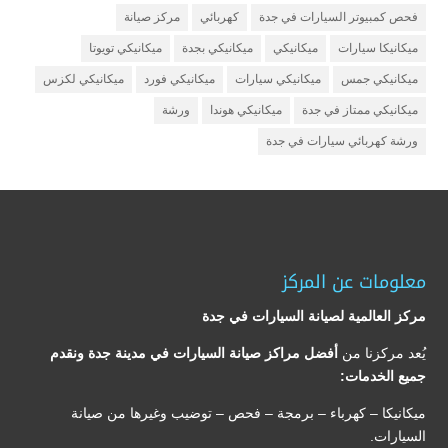
فحص كمبيوتر السيارات في جدة
كهربائي
مركز صيانة
ميكانيكا سيارات
ميكانيكي
ميكانيكي بجدة
ميكانيكي تويوتا
ميكانيكي جمس
ميكانيكي سيارات
ميكانيكي فورد
ميكانيكي لكزس
ميكانيكي ممتاز في جدة
ميكانيكي هوندا
ورشة
ورشة كهربائي سيارات في جدة
معلومات عن المركز
مركز العالمية لصيانة السيارات في جدة
يُعد مركزنا من
أفضل مراكز صيانة السيارات في مدينة جدة ونقدم
جميع الخدمات:
ميكانيكا – كهرباء – برمجة – فحص – توضيب وغيرها من صيانة
السيارات.