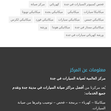
فحص كمبيوتر السيارات في جدة
كهربائي
مركز صيانة
ميكانيكا سيارات
ميكانيكي
ميكانيكي بجدة
ميكانيكي تويوتا
ميكانيكي جمس
ميكانيكي سيارات
ميكانيكي فورد
ميكانيكي لكزس
ميكانيكي ممتاز في جدة
ميكانيكي هوندا
ورشة
ورشة كهربائي سيارات في جدة
معلومات عن المركز
مركز العالمية لصيانة السيارات في جدة
يُعد مركزنا من
أفضل مراكز صيانة السيارات في مدينة جدة ونقدم
جميع الخدمات:
ميكانيكا – كهرباء – برمجة – فحص – توضيب وغيرها من صيانة
السيارات.