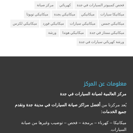
فحص كمبيوتر السيارات في جدة
كهربائي
مركز صيانة
ميكانيكا سيارات
ميكانيكي
ميكانيكي بجدة
ميكانيكي تويوتا
ميكانيكي جمس
ميكانيكي سيارات
ميكانيكي فورد
ميكانيكي لكزس
ميكانيكي ممتاز في جدة
ميكانيكي هوندا
ورشة
ورشة كهربائي سيارات في جدة
معلومات عن المركز
مركز العالمية لصيانة السيارات في جدة
يُعد مركزنا من
أفضل مراكز صيانة السيارات في مدينة جدة ونقدم
جميع الخدمات:
ميكانيكا – كهرباء – برمجة – فحص – توضيب وغيرها من صيانة
السيارات.