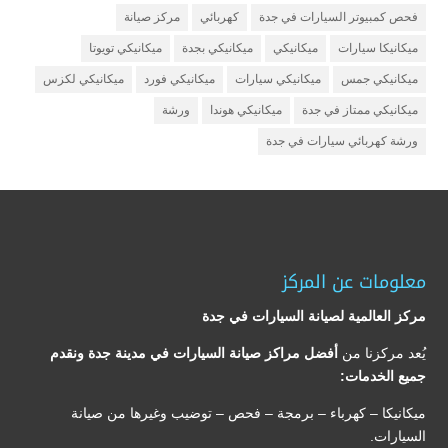
فحص كمبيوتر السيارات في جدة
كهربائي
مركز صيانة
ميكانيكا سيارات
ميكانيكي
ميكانيكي بجدة
ميكانيكي تويوتا
ميكانيكي جمس
ميكانيكي سيارات
ميكانيكي فورد
ميكانيكي لكزس
ميكانيكي ممتاز في جدة
ميكانيكي هوندا
ورشة
ورشة كهربائي سيارات في جدة
معلومات عن المركز
مركز العالمية لصيانة السيارات في جدة
يُعد مركزنا من
أفضل مراكز صيانة السيارات في مدينة جدة ونقدم
جميع الخدمات:
ميكانيكا – كهرباء – برمجة – فحص – توضيب وغيرها من صيانة
السيارات.