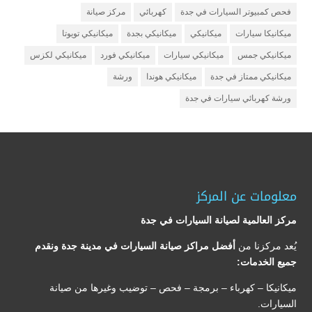
فحص كمبيوتر السيارات في جدة
كهربائي
مركز صيانة
ميكانيكا سيارات
ميكانيكي
ميكانيكي بجدة
ميكانيكي تويوتا
ميكانيكي جمس
ميكانيكي سيارات
ميكانيكي فورد
ميكانيكي لكزس
ميكانيكي ممتاز في جدة
ميكانيكي هوندا
ورشة
ورشة كهربائي سيارات في جدة
معلومات عن المركز
مركز العالمية لصيانة السيارات في جدة
يُعد مركزنا من
أفضل مراكز صيانة السيارات في مدينة جدة ونقدم
جميع الخدمات:
ميكانيكا – كهرباء – برمجة – فحص – توضيب وغيرها من صيانة
السيارات.