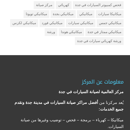
فحص كمبيوتر السيارات في جدة
كهربائي
مركز صيانة
ميكانيكا سيارات
ميكانيكي
ميكانيكي بجدة
ميكانيكي تويوتا
ميكانيكي جمس
ميكانيكي سيارات
ميكانيكي فورد
ميكانيكي لكزس
ميكانيكي ممتاز في جدة
ميكانيكي هوندا
ورشة
ورشة كهربائي سيارات في جدة
معلومات عن المركز
مركز العالمية لصيانة السيارات في جدة
يُعد مركزنا من
أفضل مراكز صيانة السيارات في مدينة جدة ونقدم
جميع الخدمات:
ميكانيكا – كهرباء – برمجة – فحص – توضيب وغيرها من صيانة
السيارات.