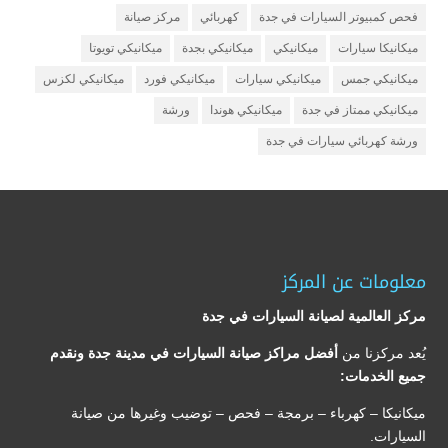
فحص كمبيوتر السيارات في جدة
كهربائي
مركز صيانة
ميكانيكا سيارات
ميكانيكي
ميكانيكي بجدة
ميكانيكي تويوتا
ميكانيكي جمس
ميكانيكي سيارات
ميكانيكي فورد
ميكانيكي لكزس
ميكانيكي ممتاز في جدة
ميكانيكي هوندا
ورشة
ورشة كهربائي سيارات في جدة
معلومات عن المركز
مركز العالمية لصيانة السيارات في جدة
يُعد مركزنا من
أفضل مراكز صيانة السيارات في مدينة جدة ونقدم
جميع الخدمات:
ميكانيكا – كهرباء – برمجة – فحص – توضيب وغيرها من صيانة
السيارات.