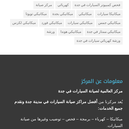
فحص كمبيوتر السيارات في جدة
كهربائي
مركز صيانة
ميكانيكا سيارات
ميكانيكي
ميكانيكي بجدة
ميكانيكي تويوتا
ميكانيكي جمس
ميكانيكي سيارات
ميكانيكي فورد
ميكانيكي لكزس
ميكانيكي ممتاز في جدة
ميكانيكي هوندا
ورشة
ورشة كهربائي سيارات في جدة
معلومات عن المركز
مركز العالمية لصيانة السيارات في جدة
يُعد مركزنا من
أفضل مراكز صيانة السيارات في مدينة جدة ونقدم
جميع الخدمات:
ميكانيكا – كهرباء – برمجة – فحص – توضيب وغيرها من صيانة
السيارات.