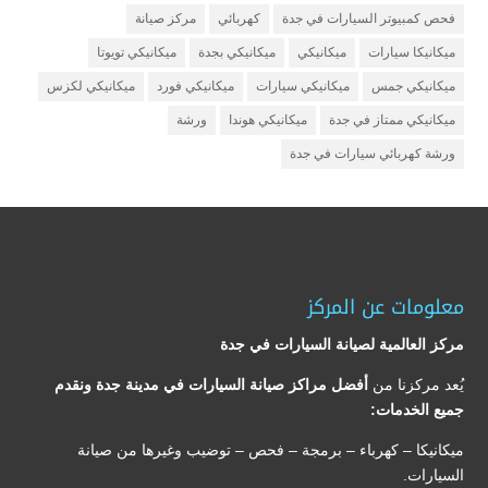
فحص كمبيوتر السيارات في جدة
كهربائي
مركز صيانة
ميكانيكا سيارات
ميكانيكي
ميكانيكي بجدة
ميكانيكي تويوتا
ميكانيكي جمس
ميكانيكي سيارات
ميكانيكي فورد
ميكانيكي لكزس
ميكانيكي ممتاز في جدة
ميكانيكي هوندا
ورشة
ورشة كهربائي سيارات في جدة
معلومات عن المركز
مركز العالمية لصيانة السيارات في جدة
يُعد مركزنا من
أفضل مراكز صيانة السيارات في مدينة جدة ونقدم
جميع الخدمات:
ميكانيكا – كهرباء – برمجة – فحص – توضيب وغيرها من صيانة
السيارات.