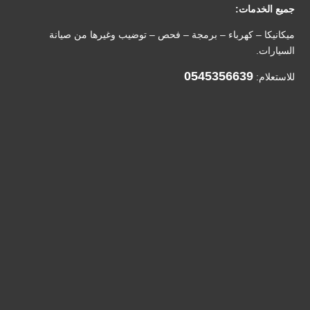
جميع الخدمات:
ميكانيكا – كهرباء – برمجة – فحص – توضيب وغيرها من صيانة
السيارات.
0545356639
للاستعلام: