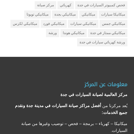
فحص كمبيوتر السيارات في جدة
كهربائي
مركز صيانة
ميكانيكا سيارات
ميكانيكي
ميكانيكي بجدة
ميكانيكي تويوتا
ميكانيكي جمس
ميكانيكي سيارات
ميكانيكي فورد
ميكانيكي لكزس
ميكانيكي ممتاز في جدة
ميكانيكي هوندا
ورشة
ورشة كهربائي سيارات في جدة
معلومات عن المركز
مركز العالمية لصيانة السيارات في جدة
يُعد مركزنا من
أفضل مراكز صيانة السيارات في مدينة جدة ونقدم
جميع الخدمات:
ميكانيكا – كهرباء – برمجة – فحص – توضيب وغيرها من صيانة
السيارات.