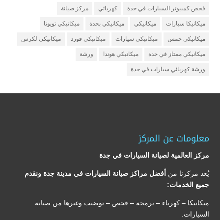
فحص كمبيوتر السيارات في جدة
كهربائي
مركز صيانة
ميكانيكا سيارات
ميكانيكي
ميكانيكي بجدة
ميكانيكي تويوتا
ميكانيكي جمس
ميكانيكي سيارات
ميكانيكي فورد
ميكانيكي لكزس
ميكانيكي ممتاز في جدة
ميكانيكي هوندا
ورشة
ورشة كهربائي سيارات في جدة
معلومات عن المركز
مركز العالمية لصيانة السيارات في جدة
يُعد مركزنا من
أفضل مراكز صيانة السيارات في مدينة جدة ونقدم
جميع الخدمات:
ميكانيكا – كهرباء – برمجة – فحص – توضيب وغيرها من صيانة
السيارات.