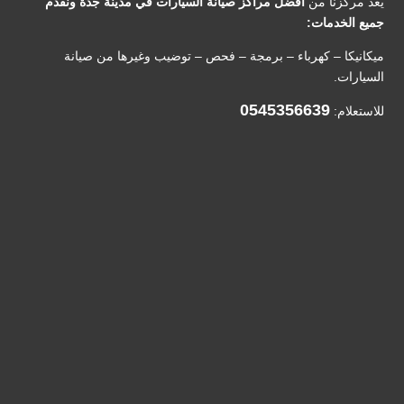
يُعد مركزنا من
أفضل مراكز صيانة السيارات في مدينة جدة ونقدم
جميع الخدمات:
ميكانيكا – كهرباء – برمجة – فحص – توضيب وغيرها من صيانة
السيارات.
0545356639
للاستعلام: