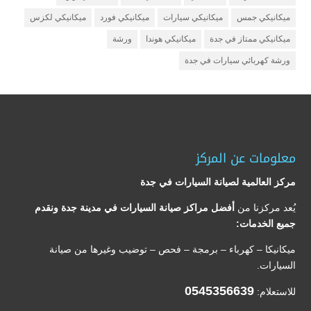
ميكانيكي جمس
ميكانيكي سيارات
ميكانيكي فورد
ميكانيكي لكزس
ميكانيكي ممتاز في جدة
ميكانيكي هوندا
ورشة
ورشة كهربائي سيارات في جدة
معلومات عن المركز
مركز العالمية لصيانة السيارات في جدة
يُعد مركزنا من
أفضل مراكز صيانة السيارات في مدينة جدة ونقدم
جميع الخدمات:
ميكانيكا – كهرباء – برمجة – فحص – توضيب وغيرها من صيانة
السيارات.
0545356639
للاستعلام: