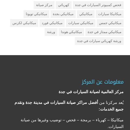
فحص كمبيوتر السيارات في جدة
كهربائي
مركز صيانة
ميكانيكا سيارات
ميكانيكي
ميكانيكي بجدة
ميكانيكي تويوتا
ميكانيكي جمس
ميكانيكي سيارات
ميكانيكي فورد
ميكانيكي لكزس
ميكانيكي ممتاز في جدة
ميكانيكي هوندا
ورشة
ورشة كهربائي سيارات في جدة
معلومات عن المركز
مركز العالمية لصيانة السيارات في جدة
يُعد مركزنا من
أفضل مراكز صيانة السيارات في مدينة جدة ونقدم
جميع الخدمات:
ميكانيكا – كهرباء – برمجة – فحص – توضيب وغيرها من صيانة
السيارات.