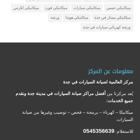
ميكانيكي جمس
ميكانيكي سيارات
ميكانيكي فورد
ميكانيكي لكزس
ميكانيكي ممتاز في جدة
ميكانيكي هوندا
ورشة
ورشة كهربائي سيارات في جدة
معلومات عن المركز
مركز العالمية لصيانة السيارات في جدة
يُعد مركزنا من
أفضل مراكز صيانة السيارات في مدينة جدة ونقدم
جميع الخدمات:
ميكانيكا – كهرباء – برمجة – فحص – توضيب وغيرها من صيانة
السيارات.
0545356639
للاستعلام: