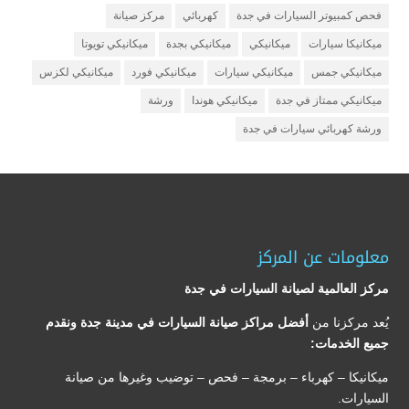
فحص كمبيوتر السيارات في جدة
كهربائي
مركز صيانة
ميكانيكا سيارات
ميكانيكي
ميكانيكي بجدة
ميكانيكي تويوتا
ميكانيكي جمس
ميكانيكي سيارات
ميكانيكي فورد
ميكانيكي لكزس
ميكانيكي ممتاز في جدة
ميكانيكي هوندا
ورشة
ورشة كهربائي سيارات في جدة
معلومات عن المركز
مركز العالمية لصيانة السيارات في جدة
يُعد مركزنا من
أفضل مراكز صيانة السيارات في مدينة جدة ونقدم
جميع الخدمات:
ميكانيكا – كهرباء – برمجة – فحص – توضيب وغيرها من صيانة
السيارات.